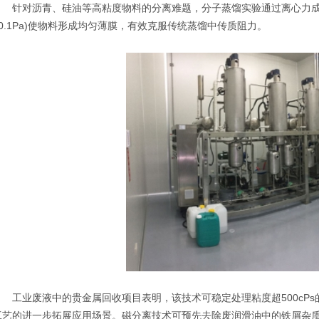
针对沥青、硅油等高粘度物料的分离难题，
分子蒸馏实验
通过离心力
<0.1Pa)使物料形成均匀薄膜，有效克服传统蒸馏中传质阻力。
工业废液中的贵金属回收项目表明，该技术可稳定处理粘度超500cPs
工艺的进一步拓展应用场景。磁分离技术可预先去除废润滑油中的铁屑杂质